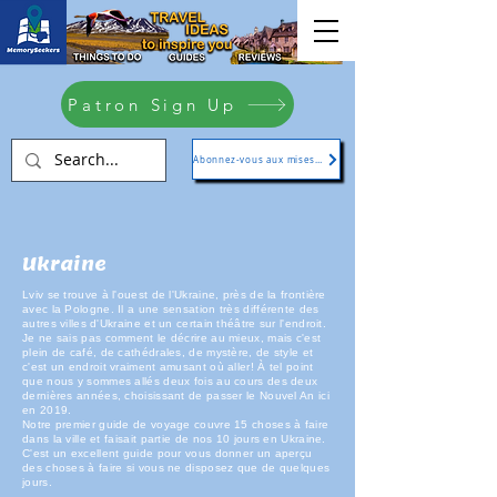
Patron Sign Up
Abonnez-vous aux mises à jour
Ukraine
Lviv se trouve à l'ouest de l'Ukraine, près de la frontière
avec la Pologne. Il a une sensation très différente des
autres villes d'Ukraine et un certain théâtre sur l'endroit.
Je ne sais pas comment le décrire au mieux, mais c'est
plein de café, de cathédrales, de mystère, de style et
c'est un endroit vraiment amusant où aller! À tel point
que nous y sommes allés deux fois au cours des deux
dernières années, choisissant de passer le Nouvel An ici
en 2019.
Notre premier guide de voyage couvre 15 choses à faire
dans la ville et faisait partie de nos 10 jours en Ukraine.
C'est un excellent guide pour vous donner un aperçu
des choses à faire si vous ne disposez que de quelques
jours.